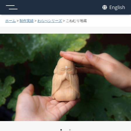
メニュー
我休
English
GAKYU
ホーム
>
制作実績
>
わらべシリーズ
>
こねむり地蔵