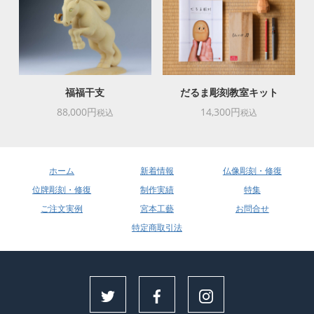
福福干支
だるま彫刻教室キット
88,000円
14,300円
税込
税込
ホーム
新着情報
仏像彫刻・修復
位牌彫刻・修復
制作実績
特集
ご注文実例
宮本工藝
お問合せ
特定商取引法