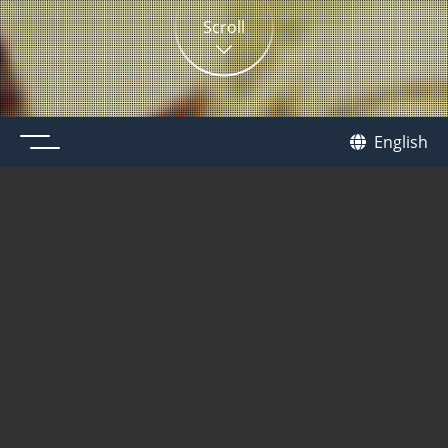
Scroll
メニュー
我休
English
GAKYU
NEW
茶道機関紙「月刊なごみ」7月号に掲載されていま
す。