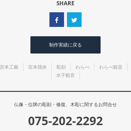
SHARE
制作実績に戻る
宮本工藝
宮本我休
彫刻
わらべ
わらべ観音
水子観音
仏像・位牌の彫刻・修復、木彫に関するお問合せ
075-202-2292