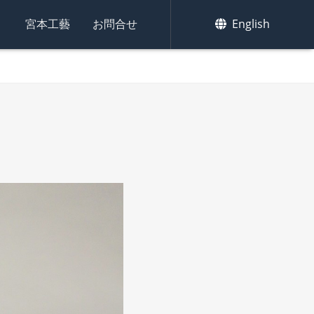
集
宮本工藝
お問合せ
English