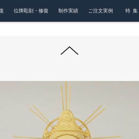
復
位牌彫刻・修復
制作実績
ご注文実例
特