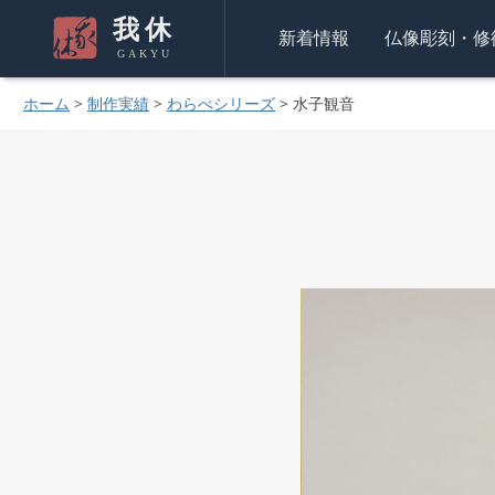
我休
新着情報
仏像彫刻・修
GAKYU
ホーム
>
制作実績
>
わらべシリーズ
>
水子観音