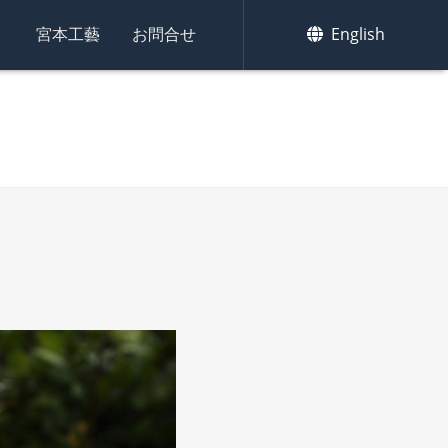
集
宮本工藝
お問合せ
English