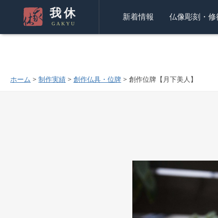
曲面に彫刻することで花が月を見上げているようなデザインに
我休
世界で一つの御位牌です。" />
曲面に彫刻することで花が月を
新着情報
仏像彫刻・修
GAKYU
世界で一つの御位牌です。" />
ホーム
>
制作実績
>
創作仏具・位牌
>
創作位牌【月下美人】