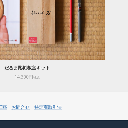
だるま彫刻教室キット
14,300円
税込
工藝
お問合せ
特定商取引法