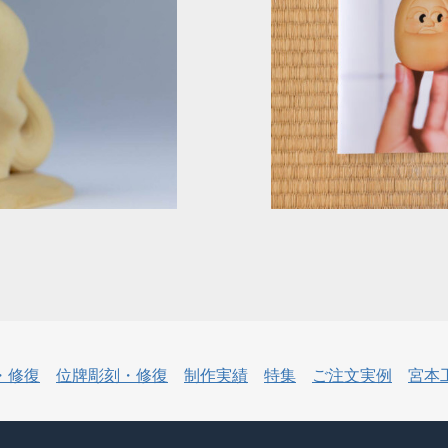
・修復
位牌彫刻・修復
制作実績
特集
ご注文実例
宮本