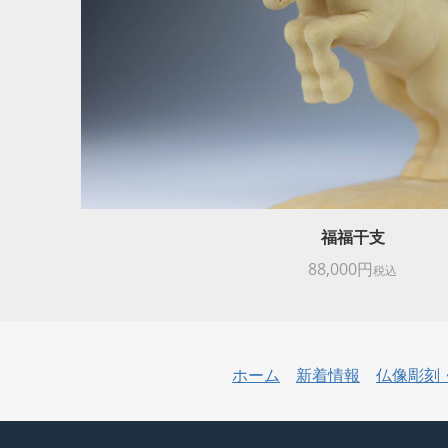
福福干支
88,000円
税込
ホーム
新着情報
仏像彫刻