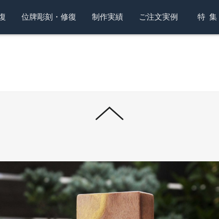
仕上げました。
見上げているようなデザインに仕上げました。
復
位牌彫刻・修復
制作実績
ご注文実例
特