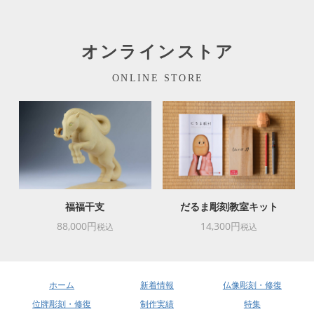
オンラインストア
ONLINE STORE
福福干支
だるま彫刻教室キット
88,000円
14,300円
税込
税込
ホーム
新着情報
仏像彫刻・修復
位牌彫刻・修復
制作実績
特集