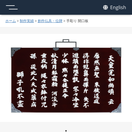
メニュー
我休
English
GAKYU
ホーム
>
制作実績
>
創作仏具・位牌
>
手彫り 開口板