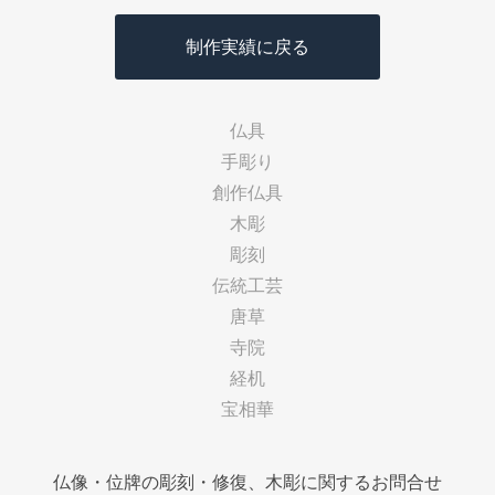
制作実績に戻る
仏具
手彫り
創作仏具
木彫
彫刻
伝統工芸
唐草
寺院
経机
宝相華
仏像・位牌の彫刻・修復、木彫に関するお問合せ