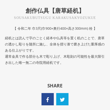
創作仏具【唐草経机】
SOUSAKUBUTSUGU KARAKUSAKYOZUKUE
【 令和二年 巾3尺(巾900×奥行400×高さ300mm) 栓 】
経机とは読んで字のごとく経本や仏具等を置く机のことで、唐草
の透かし彫りを随所に施し、全体を摺り漆で磨き上げた重厚感の
ある仕上がりです。
通常金具で作る部分も木で彫り上げ、木彫刻の可能性を最大限引
き出した唯一無二の寺院用経机です。
SHARE