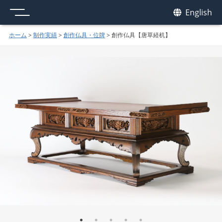
メニュー
我休
English
GAKYU
ホーム
>
制作実績
>
創作仏具・位牌
>
創作仏具【唐草経机】