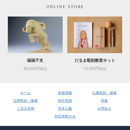
ONLINE STORE
福福干支
だるま彫刻教室キット
88,000円
14,300円
税込
税込
ホーム
新着情報
仏像彫刻・修復
位牌彫刻・修復
制作実績
特集
ご注文実例
宮本工藝
お問合せ
特定商取引法