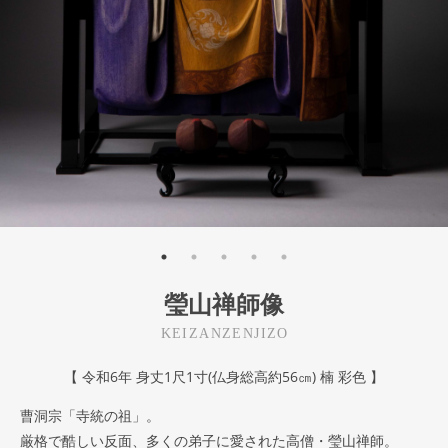
瑩山禅師像
KEIZANZENJIZO
【 令和6年 身丈1尺1寸(仏身総高約56㎝) 楠 彩色 】
曹洞宗「寺統の祖」。
厳格で酷しい反面、多くの弟子に愛された高僧・瑩山禅師。