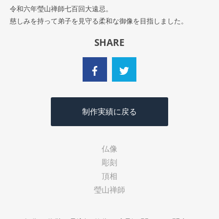
令和六年瑩山禅師七百回大遠忌。
慈しみを持って弟子を見守る柔和な御像を目指しました。
SHARE
制作実績に戻る
仏像
彫刻
頂相
瑩山禅師