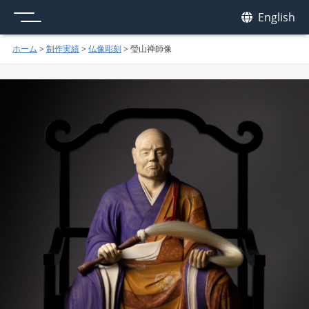
メニュー
我休
English
GAKYU
ホーム
>
制作実績
>
仏像彫刻
>
瑩山禅師像