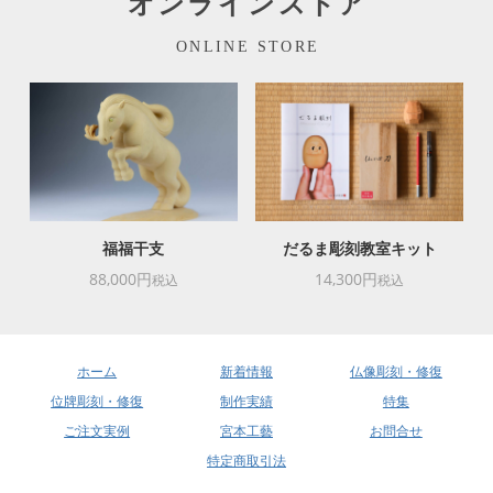
オンラインストア
ONLINE STORE
福福干支
だるま彫刻教室キット
88,000円
14,300円
税込
税込
ホーム
新着情報
仏像彫刻・修復
位牌彫刻・修復
制作実績
特集
ご注文実例
宮本工藝
お問合せ
特定商取引法