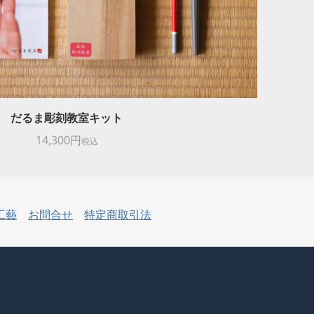
だるま彫刻教室キット
14,300円
税込
工藝
お問合せ
特定商取引法