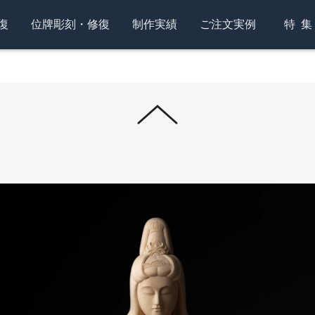
復
位牌彫刻・修復
制作実績
ご注文実例
特