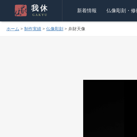
我休
新着情報
仏像彫刻・修
GAKYU
ホーム
>
制作実績
>
仏像彫刻
>
弁財天像