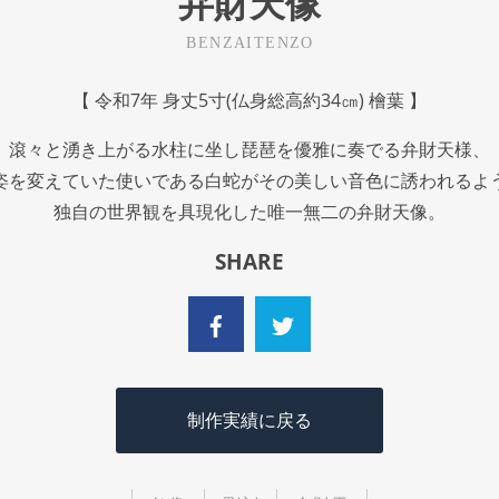
弁財天像
BENZAITENZO
【 令和7年 身丈5寸(仏身総高約34㎝) 檜葉 】
滾々と湧き上がる水柱に坐し琵琶を優雅に奏でる弁財天様、
姿を変えていた使いである白蛇がその美しい音色に誘われるよ
独自の世界観を具現化した唯一無二の弁財天像。
SHARE
制作実績に戻る