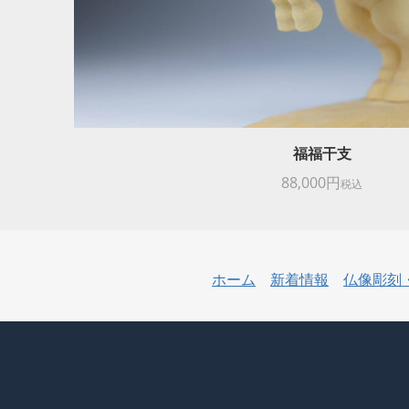
福福干支
88,000円
税込
ホーム
新着情報
仏像彫刻