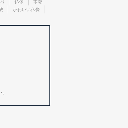
彫り
仏像
木彫
蔵
かわいい仏像
い。