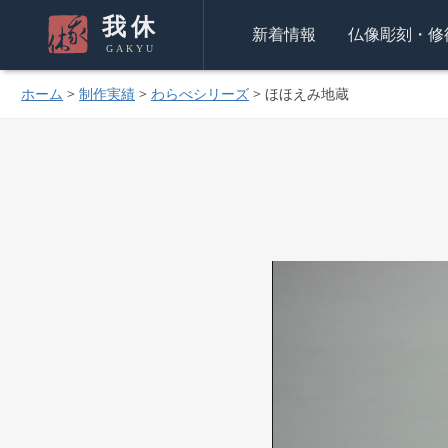
我休
新着情報
仏像彫刻・修
GAKYU
ホーム
>
制作実績
>
わらべシリーズ
>
ほほえみ地蔵