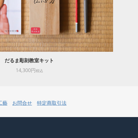
だるま彫刻教室キット
14,300円
税込
工藝
お問合せ
特定商取引法