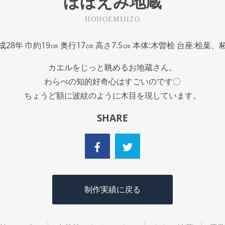
ほほえみ地蔵
HOHOEMIJIZO
成28年 巾約19㎝ 奥行17㎝ 高さ7.5㎝ 本体:木曽桧 台座:桧葉、
カエルをじっと眺めるお地蔵さん。
わらべの知的好奇心はすごいのです〇
ちょうど額に波紋のように木目を現しています。
SHARE
制作実績に戻る