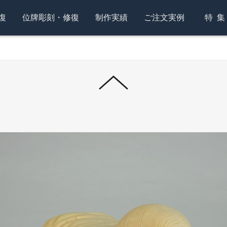
復
位牌彫刻・修復
制作実績
ご注文実例
特