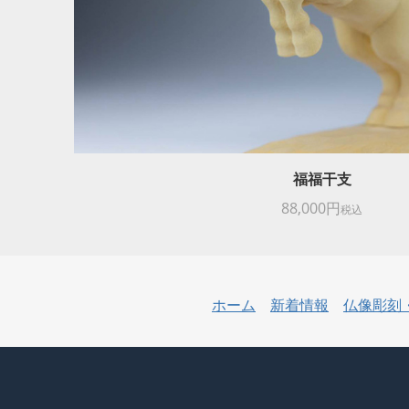
福福干支
88,000円
税込
ホーム
新着情報
仏像彫刻