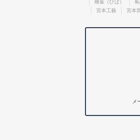
檜葉（ひば）
柘
宮本工藝
宮本
メ