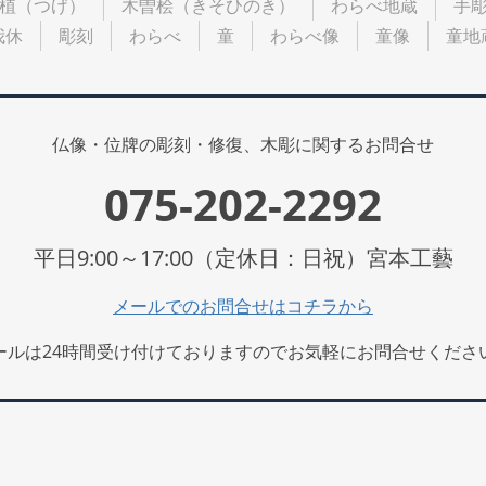
植（つげ）
木曽桧（きそひのき）
わらべ地蔵
手
我休
彫刻
わらべ
童
わらべ像
童像
童地
仏像・位牌の彫刻・修復、木彫に関するお問合せ
075-202-2292
平日9:00～17:00（定休日：日祝）宮本工藝
メールでのお問合せはコチラから
ールは24時間受け付けておりますのでお気軽にお問合せくださ