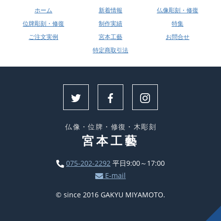
ホーム
新着情報
仏像彫刻・修復
位牌彫刻・修復
制作実績
特集
ご注文実例
宮本工藝
お問合せ
特定商取引法
仏像・位牌・修復・木彫刻
宮本工藝
075-202-2292
平日9:00～17:00
E-mail
© since 2016 GAKYU MIYAMOTO.