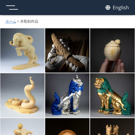
メニュー
我休
English
GAKYU
ホーム
>
木彫刻作品