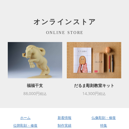
オンラインストア
ONLINE STORE
福福干支
だるま彫刻教室キット
88,000円
14,300円
税込
税込
ホーム
新着情報
仏像彫刻・修復
位牌彫刻・修復
制作実績
特集