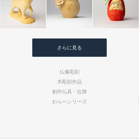
さらに見る
仏像彫刻
木彫刻作品
創作仏具・位牌
わらべシリーズ