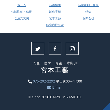
ホーム
新着情報
仏像彫刻・修復
位牌彫刻・修復
制作実績
特集
ご注文実例
宮本工藝
お問合せ
特定商取引法
仏像・位牌・修復・木彫刻
宮本工藝
075-202-2292
平日9:00～17:00
E-mail
© since 2016 GAKYU MIYAMOTO.