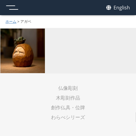
メニュー
我休
English
GAKYU
ホーム
>
アガベ
仏像彫刻
木彫刻作品
創作仏具・位牌
わらべシリーズ