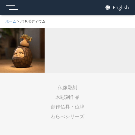
メニュー
我休
English
GAKYU
ホーム
>
パキポディウム
仏像彫刻
木彫刻作品
創作仏具・位牌
わらべシリーズ