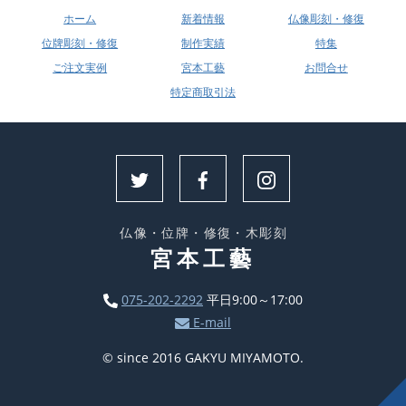
ホーム
新着情報
仏像彫刻・修復
位牌彫刻・修復
制作実績
特集
ご注文実例
宮本工藝
お問合せ
特定商取引法
仏像・位牌・修復・木彫刻
宮本工藝
075-202-2292
平日9:00～17:00
E-mail
© since 2016 GAKYU MIYAMOTO.