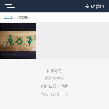
メニュー
我休
English
GAKYU
ホーム
>
伝統技術
仏像彫刻
木彫刻作品
創作仏具・位牌
わらべシリーズ