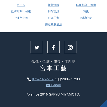
ホーム
新着情報
仏像彫刻・修復
位牌彫刻・修復
制作実績
特集
ご注文実例
宮本工藝
お問合せ
特定商取引法
仏像・位牌・修復・木彫刻
宮本工藝
075-202-2292
平日9:00～17:00
E-mail
© since 2016 GAKYU MIYAMOTO.