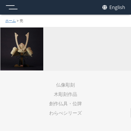
メニュー
我休
English
GAKYU
ホーム
>
兜
仏像彫刻
木彫刻作品
創作仏具・位牌
わらべシリーズ