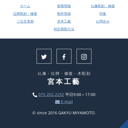
ホーム
新着情報
仏像彫刻・修復
位牌彫刻・修復
制作実績
特集
ご注文実例
宮本工藝
お問合せ
特定商取引法
仏像・位牌・修復・木彫刻
宮本工藝
075-202-2292
平日9:00～17:00
E-mail
© since 2016 GAKYU MIYAMOTO.