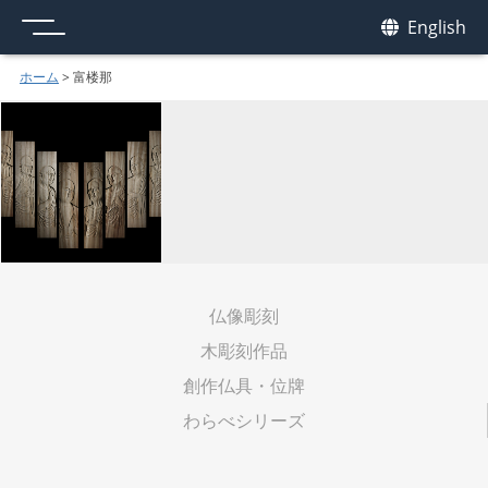
メニュー
我休
English
GAKYU
ホーム
>
富楼那
仏像彫刻
木彫刻作品
創作仏具・位牌
わらべシリーズ