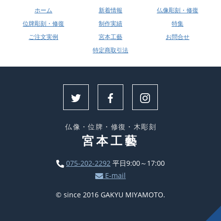
ホーム
新着情報
仏像彫刻・修復
位牌彫刻・修復
制作実績
特集
ご注文実例
宮本工藝
お問合せ
特定商取引法
仏像・位牌・修復・木彫刻
宮本工藝
075-202-2292
平日9:00～17:00
E-mail
© since 2016 GAKYU MIYAMOTO.