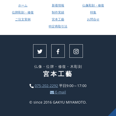
ホーム
新着情報
仏像彫刻・修復
位牌彫刻・修復
制作実績
特集
ご注文実例
宮本工藝
お問合せ
特定商取引法
仏像・位牌・修復・木彫刻
宮本工藝
075-202-2292
平日9:00～17:00
E-mail
© since 2016 GAKYU MIYAMOTO.