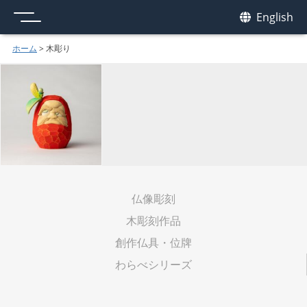
メニュー
我休
English
GAKYU
ホーム
>
木彫り
仏像彫刻
木彫刻作品
創作仏具・位牌
わらべシリーズ