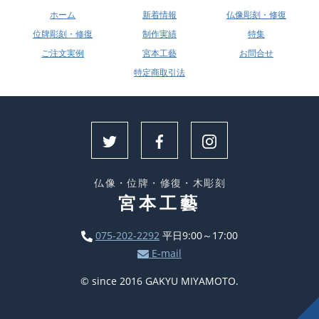
ホーム
新着情報
仏像彫刻・修復
位牌彫刻・修復
制作実績
特集
ご注文実例
宮本工藝
お問合せ
特定商取引法
仏像・位牌・修復・木彫刻
宮本工藝
075-202-2292
平日9:00～17:00
E-mail
© since 2016 GAKYU MIYAMOTO.