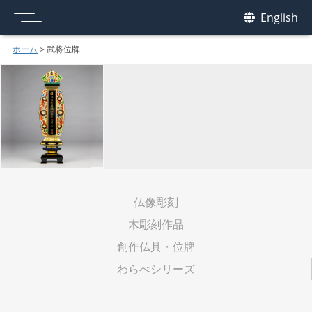
メニュー
我休
English
GAKYU
ホーム
>
武将位牌
仏像彫刻
木彫刻作品
創作仏具・位牌
わらべシリーズ