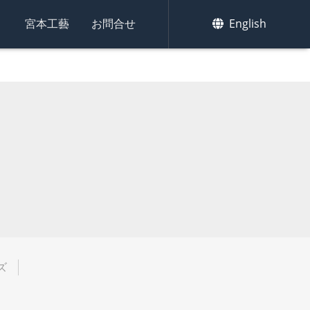
集
宮本工藝
お問合せ
English
ズ