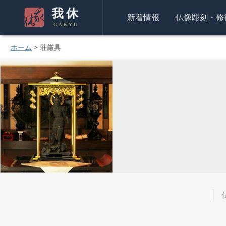
我休
新着情報
仏像彫刻・修
GAKYU
ホーム
>
荘厳具