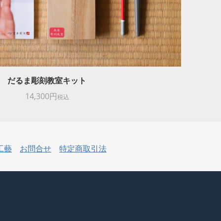
だるま彫刻教室キット
14,300円
税込
工藝
お問合せ
特定商取引法