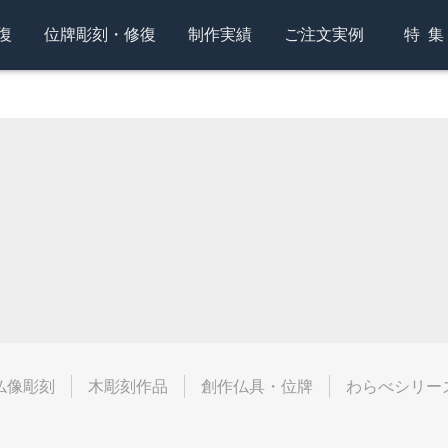
復
位牌彫刻・修復
制作実績
ご注文実例
特
仏像彫刻
木彫刻作品
創作仏具・位牌
わらべシリー