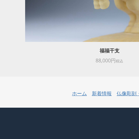
福福干支
88,000円
税込
ホーム
新着情報
仏像彫刻