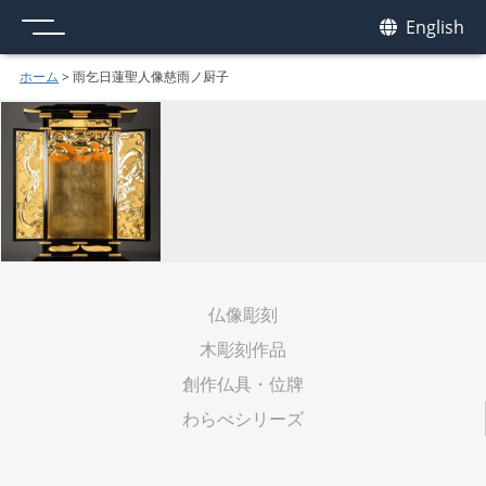
メニュー
我休
English
GAKYU
ホーム
>
雨乞日蓮聖人像慈雨ノ厨子
仏像彫刻
木彫刻作品
創作仏具・位牌
わらべシリーズ