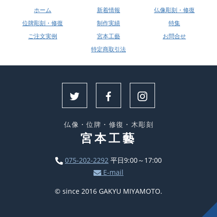
ホーム
新着情報
仏像彫刻・修復
位牌彫刻・修復
制作実績
特集
ご注文実例
宮本工藝
お問合せ
特定商取引法
仏像・位牌・修復・木彫刻
宮本工藝
075-202-2292
平日9:00～17:00
E-mail
© since 2016 GAKYU MIYAMOTO.