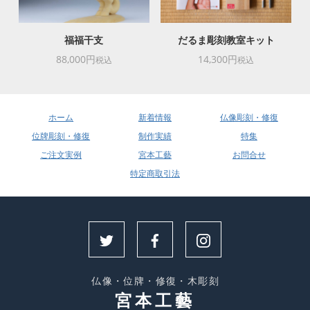
福福干支
だるま彫刻教室キット
88,000円
14,300円
税込
税込
ホーム
新着情報
仏像彫刻・修復
位牌彫刻・修復
制作実績
特集
ご注文実例
宮本工藝
お問合せ
特定商取引法
仏像・位牌・修復・木彫刻
宮本工藝