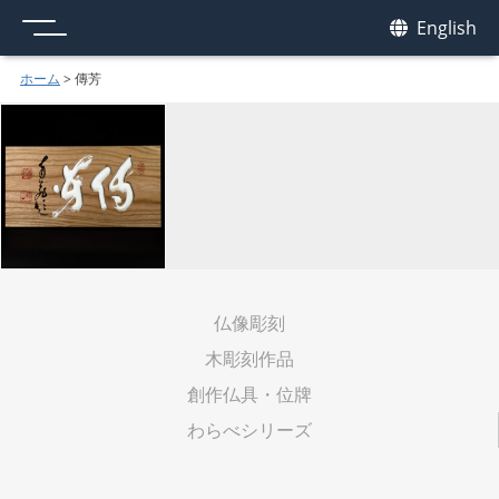
メニュー
我休
English
GAKYU
ホーム
>
傳芳
仏像彫刻
木彫刻作品
創作仏具・位牌
わらべシリーズ