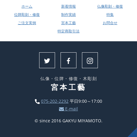
ホーム
新着情報
仏像彫刻・修復
位牌彫刻・修復
制作実績
特集
ご注文実例
宮本工藝
お問合せ
特定商取引法
仏像・位牌・修復・木彫刻
宮本工藝
075-202-2292
平日9:00～17:00
E-mail
© since 2016 GAKYU MIYAMOTO.