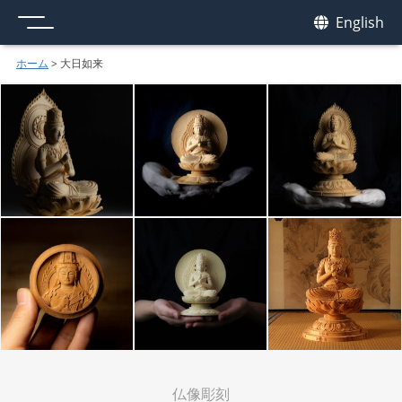
メニュー
我休
English
GAKYU
ホーム
>
大日如来
仏像彫刻