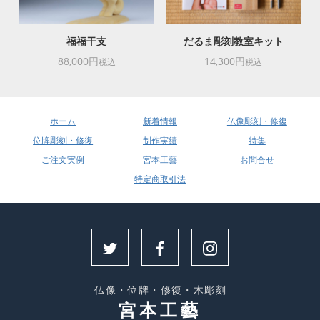
福福干支
だるま彫刻教室キット
88,000円
14,300円
税込
税込
ホーム
新着情報
仏像彫刻・修復
位牌彫刻・修復
制作実績
特集
ご注文実例
宮本工藝
お問合せ
特定商取引法
仏像・位牌・修復・木彫刻
宮本工藝