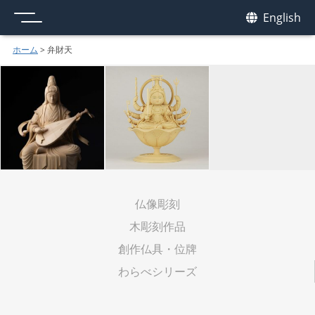
メニュー
我休
English
GAKYU
ホーム
>
弁財天
仏像彫刻
木彫刻作品
創作仏具・位牌
わらべシリーズ