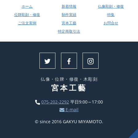
ホーム
新着情報
仏像彫刻・修復
位牌彫刻・修復
制作実績
特集
ご注文実例
宮本工藝
お問合せ
特定商取引法
仏像・位牌・修復・木彫刻
宮本工藝
075-202-2292
平日9:00～17:00
E-mail
© since 2016 GAKYU MIYAMOTO.