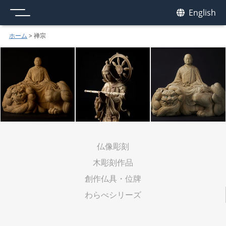
メニュー
我休
English
GAKYU
ホーム
>
禅宗
仏像彫刻
木彫刻作品
創作仏具・位牌
わらべシリーズ