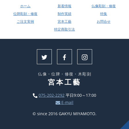
ホーム
新着情報
仏像彫刻・修復
位牌彫刻・修復
制作実績
特集
ご注文実例
宮本工藝
お問合せ
特定商取引法
仏像・位牌・修復・木彫刻
宮本工藝
075-202-2292
平日9:00～17:00
E-mail
© since 2016 GAKYU MIYAMOTO.