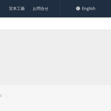
集
宮本工藝
お問合せ
English
ズ