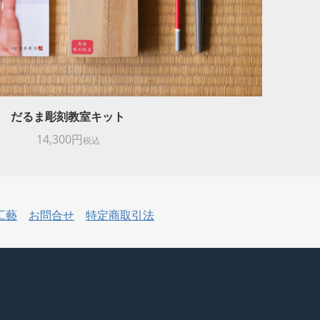
だるま彫刻教室キット
14,300円
税込
工藝
お問合せ
特定商取引法