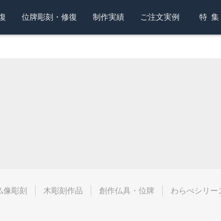
復
位牌彫刻・修復
制作実績
ご注文実例
特
仏像彫刻
木彫刻作品
創作仏具・位牌
わらべシリー