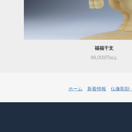
福福干支
88,000円
税込
ホーム
新着情報
仏像彫刻