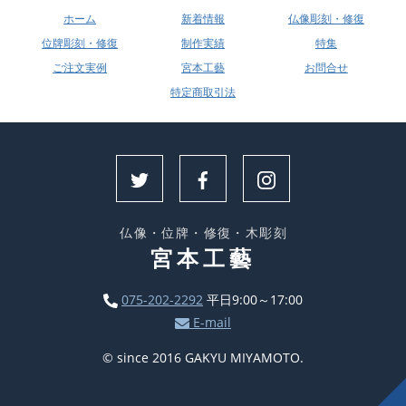
ホーム
新着情報
仏像彫刻・修復
位牌彫刻・修復
制作実績
特集
ご注文実例
宮本工藝
お問合せ
特定商取引法
仏像・位牌・修復・木彫刻
宮本工藝
075-202-2292
平日9:00～17:00
E-mail
© since 2016 GAKYU MIYAMOTO.