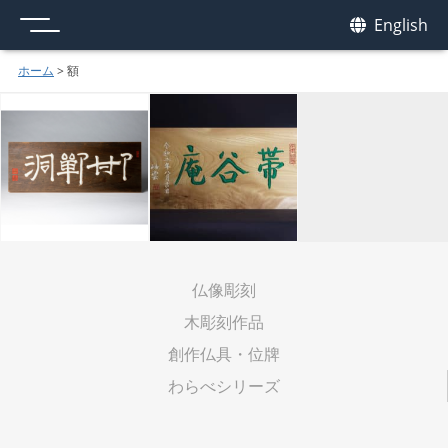
メニュー
我休
English
GAKYU
ホーム
>
額
仏像彫刻
木彫刻作品
創作仏具・位牌
わらべシリーズ