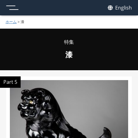
メニュー
我休
English
GAKYU
ホーム
>
漆
特集
漆
Part 5