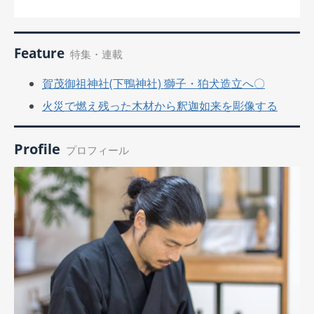
Feature
特集・連載
賀茂御祖神社(下鴨神社) 獅子・狛犬造立へ〇
火災で燃え残った木材から釈迦如来を彫像する
Profile
プロフィール