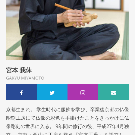
宮本 我休
GAKYU MIYAMOTO
京都生まれ。 学生時代に服飾を学び、卒業後京都の仏像
彫刻工房にて仏像の彩色を手掛けたことをきっかけに仏
像彫刻の世界に入る。 9年間の修行の後、平成27年4月独
立。 京都・西山に工房を構え「宮本工藝」を設立し、