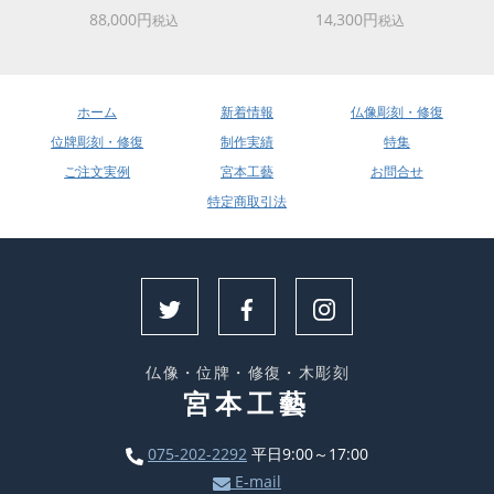
88,000円
14,300円
税込
税込
ホーム
新着情報
仏像彫刻・修復
位牌彫刻・修復
制作実績
特集
ご注文実例
宮本工藝
お問合せ
特定商取引法
仏像・位牌・修復・木彫刻
宮本工藝
075-202-2292
平日9:00～17:00
E-mail