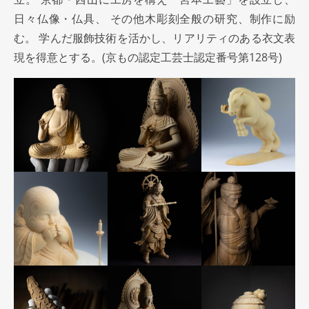
日々仏像・仏具、 その他木彫刻全般の研究、制作に励
む。 学んだ服飾技術を活かし、リアリティのある衣文表
現を得意とする。(京もの認定工芸士認定番号第128号)