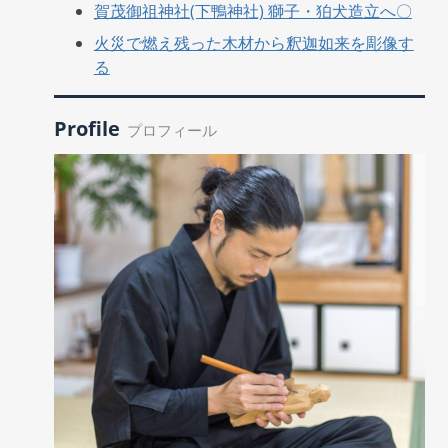
賀茂御祖神社(下鴨神社) 獅子・狛犬造立へ〇
火災で燃え残った木材から釈迦如来を彫像す
る
Profile
プロフィール