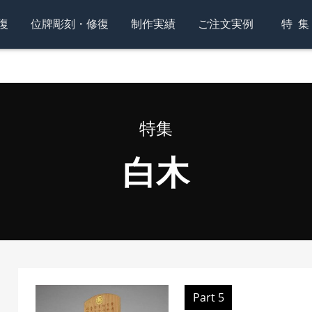
復
位牌彫刻・修復
制作実績
ご注文実例
特
特集
白木
Part 5