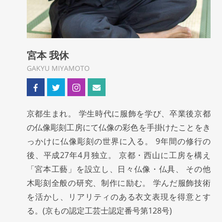
宮本 我休
GAKYU MIYAMOTO
京都生まれ。 学生時代に服飾を学び、卒業後京都
の仏像彫刻工房にて仏像の彩色を手掛けたことをき
っかけに仏像彫刻の世界に入る。 9年間の修行の
後、平成27年4月独立。 京都・西山に工房を構え
「宮本工藝」を設立し、日々仏像・仏具、 その他
木彫刻全般の研究、制作に励む。 学んだ服飾技術
を活かし、リアリティのある衣文表現を得意とす
る。(京もの認定工芸士認定番号第128号)