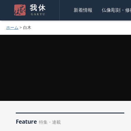
我休
新着情報
仏像彫刻・修
GAKYU
ホーム
>
白木
Feature
特集・連載