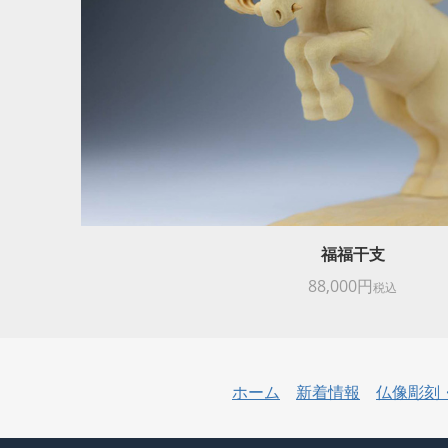
福福干支
88,000円
税込
ホーム
新着情報
仏像彫刻