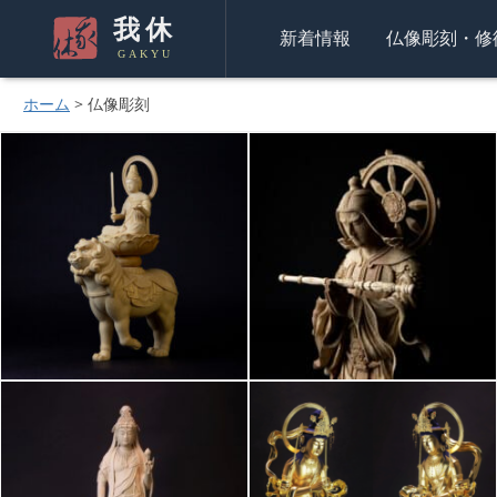
我休
新着情報
仏像彫刻・修
GAKYU
ホーム
>
仏像彫刻