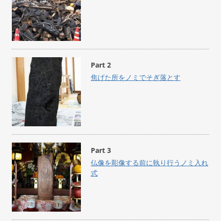
Part 2
焦げた所をノミでそぎ落とす
Part 3
仏像を彫像する前に執り行うノミ入れ
式