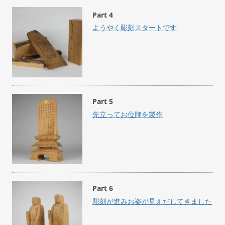
Part 4
ようやく彫刻スタートです
Part 5
先立ってお位牌を製作
Part 6
彫刻が進みお姿が見えだしてきました