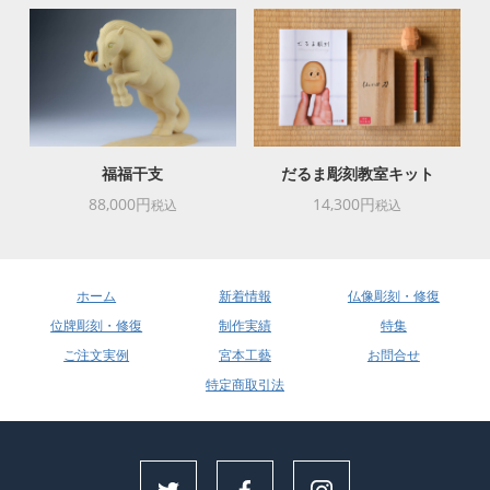
福福干支
だるま彫刻教室キット
88,000円
14,300円
税込
税込
ホーム
新着情報
仏像彫刻・修復
位牌彫刻・修復
制作実績
特集
ご注文実例
宮本工藝
お問合せ
特定商取引法