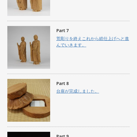
Part 7
荒彫りを終えこれから総仕上げへと進
んでいきます。
Part 8
台座が完成しました。
Part 9