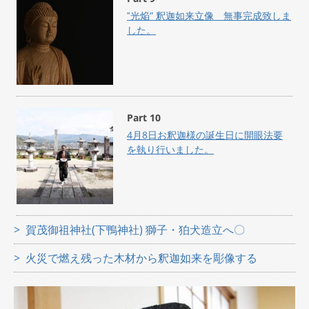
‟光焔” 釈迦如来立像 無事完成致しま
した。
Part 10
4月8日お釈迦様の誕生日に開眼法要
を執り行いました。
賀茂御祖神社(下鴨神社) 獅子・狛犬造立へ〇
火災で燃え残った木材から釈迦如来を彫像する