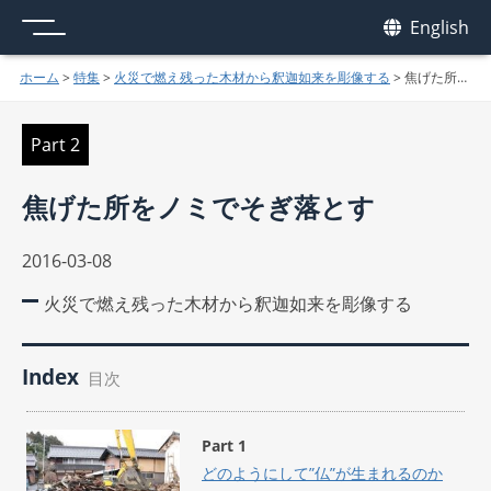
メニュー
我休
English
GAKYU
ホーム
>
特集
>
火災で燃え残った木材から釈迦如来を彫像する
>
焦げた所をノミでそぎ落とす
Part 2
焦げた所をノミでそぎ落とす
2016-03-08
火災で燃え残った木材から釈迦如来を彫像する
Index
目次
Part 1
どのようにして”仏”が生まれるのか