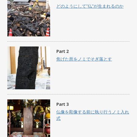
どのようにして”仏”が生まれるのか
Part 2
焦げた所をノミでそぎ落とす
Part 3
仏像を彫像する前に執り行うノミ入れ
式