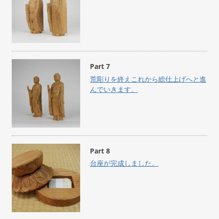
Part 7
荒彫りを終えこれから総仕上げへと進
んでいきます。
Part 8
台座が完成しました。