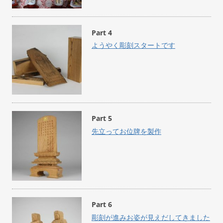
Part 4
ようやく彫刻スタートです
Part 5
先立ってお位牌を製作
Part 6
彫刻が進みお姿が見えだしてきました