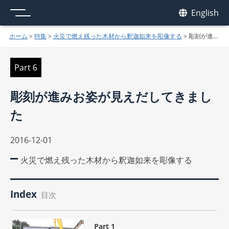
メニュー
我休
English
GAKYU
ホーム
>
特集
>
火災で燃え残った木材から釈迦如来を彫像する
>
彫刻が進みお姿が見えだしてきました
Part 6
彫刻が進みお姿が見えだしてきまし
た
2016-12-01
火災で燃え残った木材から釈迦如来を彫像する
Index
目次
Part 1