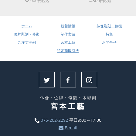
88,000円
14,300円
税込
税込
ホーム
新着情報
仏像彫刻・修復
位牌彫刻・修復
制作実績
特集
ご注文実例
宮本工藝
お問合せ
特定商取引法
仏像・位牌・修復・木彫刻
宮本工藝
075-202-2292
平日9:00～17:00
E-mail