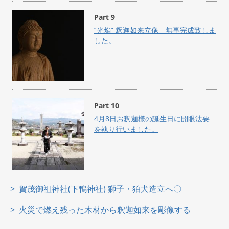
Part 9
‟光焔” 釈迦如来立像 無事完成致しま
した。
Part 10
4月8日お釈迦様の誕生日に開眼法要
を執り行いました。
賀茂御祖神社(下鴨神社) 獅子・狛犬造立へ〇
火災で燃え残った木材から釈迦如来を彫像する