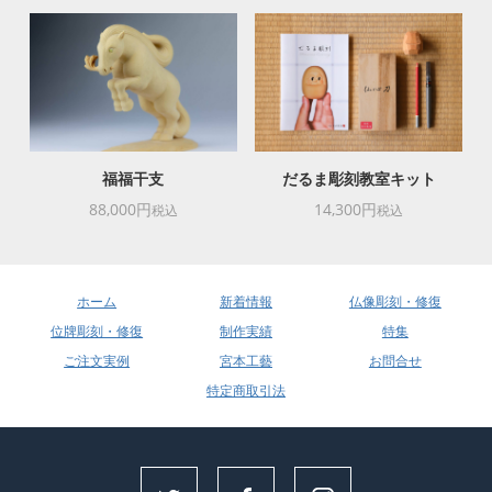
福福干支
だるま彫刻教室キット
88,000円
14,300円
税込
税込
ホーム
新着情報
仏像彫刻・修復
位牌彫刻・修復
制作実績
特集
ご注文実例
宮本工藝
お問合せ
特定商取引法