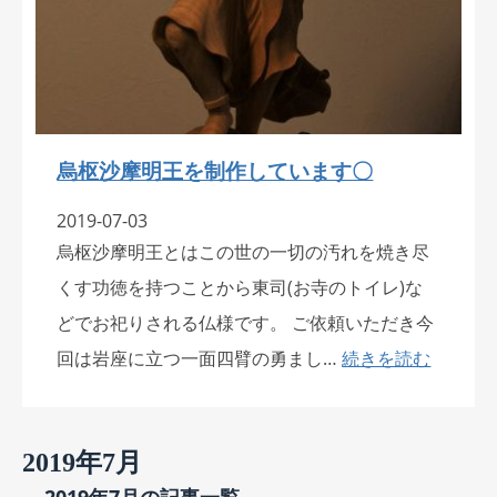
烏枢沙摩明王を制作しています〇
2019-07-03
烏枢沙摩明王とはこの世の一切の汚れを焼き尽
くす功徳を持つことから東司(お寺のトイレ)な
どでお祀りされる仏様です。 ご依頼いただき今
回は岩座に立つ一面四臂の勇まし…
続きを読む
2019年7月