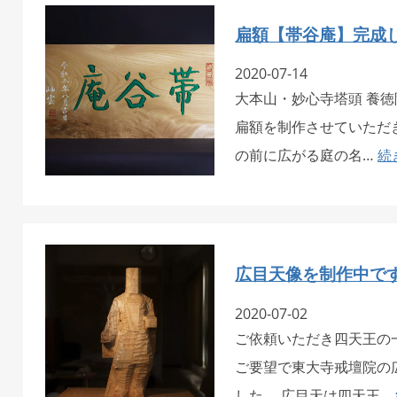
扁額【帯谷庵】完成
2020-07-14
大本山・妙心寺塔頭 養
扁額を制作させていただき
の前に広がる庭の名…
続
広目天像を制作中で
2020-07-02
ご依頼いただき四天王の
ご要望で東大寺戒壇院の
した。 広目天は四天王…