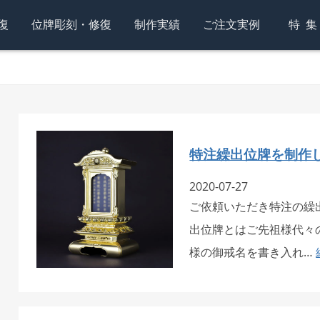
復
位牌彫刻・修復
制作実績
ご注文実例
特
特注繰出位牌を制作
2020-07-27
ご依頼いただき特注の繰出
出位牌とはご先祖様代々
様の御戒名を書き入れ…