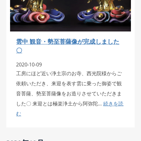
雲中 観音・勢至菩薩像が完成しました
〇
2020-10-09
工房にほど近い浄土宗のお寺、西光院様からご
依頼いただき、来迎を表す雲に乗った御姿で観
音菩薩、勢至菩薩像をお造りさせていただきま
した〇 来迎とは極楽浄土から阿弥陀…
続きを読
む