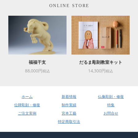
ONLINE STORE
福福干支
だるま彫刻教室キット
88,000円
14,300円
税込
税込
ホーム
新着情報
仏像彫刻・修復
位牌彫刻・修復
制作実績
特集
ご注文実例
宮本工藝
お問合せ
特定商取引法