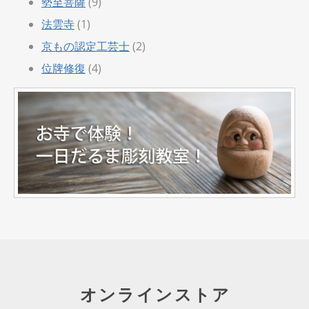
勢至菩薩
(9)
法雲寺
(1)
京もの認定工芸士
(2)
位牌修復
(4)
オンラインストア