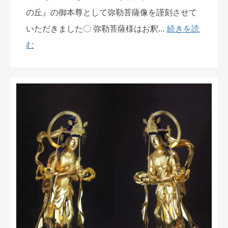
の丘』の御本尊として弥勒菩薩像を謹刻させて
いただきました〇 弥勒菩薩様はお釈…
続きを読
む