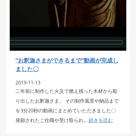
“お釈迦さまができるまで”動画が完成し
ました〇
2019-11-13
二年前に制作した火災で燃え残った木材から彫
り出したお釈迦さま。 その制作風景や納品まで
を3分20秒の動画にまとめていただきました〇
発願されたご住職や受け取られ…
続きを読む