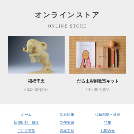
オンラインストア
ONLINE STORE
福福干支
だるま彫刻教室キット
88,000円
14,300円
税込
税込
ホーム
新着情報
仏像彫刻・修復
位牌彫刻・修復
制作実績
特集
ご注文実例
宮本工藝
お問合せ