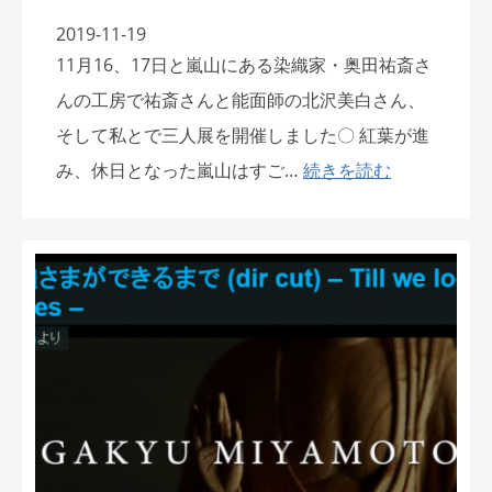
2019-11-19
11月16、17日と嵐山にある染織家・奥田祐斎さ
んの工房で祐斎さんと能面師の北沢美白さん、
そして私とで三人展を開催しました〇 紅葉が進
み、休日となった嵐山はすご…
続きを読む