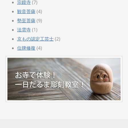
宗鏡寺
(7)
観音菩薩
(4)
勢至菩薩
(9)
法雲寺
(1)
京もの認定工芸士
(2)
位牌修復
(4)