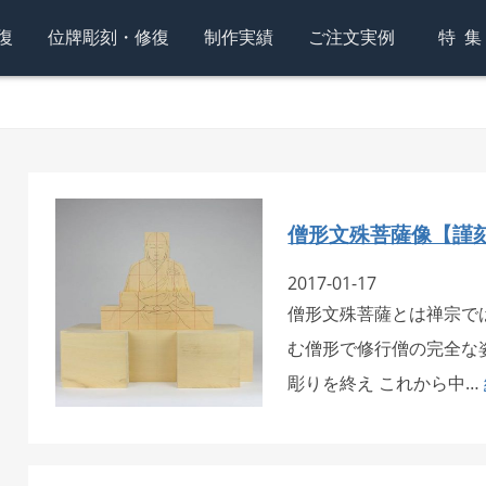
復
位牌彫刻・修復
制作実績
ご注文実例
特
僧形文殊菩薩像【謹
2017-01-17
僧形文殊菩薩とは禅宗で
む僧形で修行僧の完全な
彫りを終え これから中…