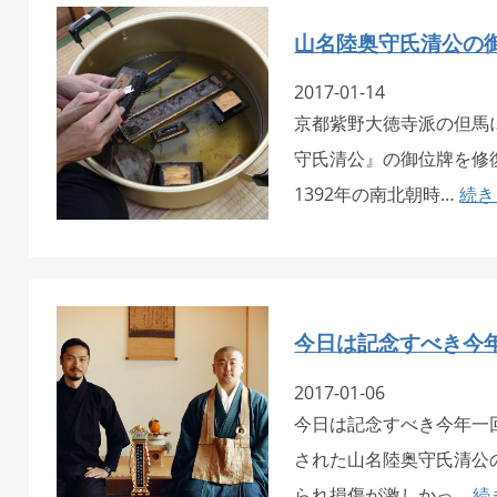
山名陸奥守氏清公の
2017-01-14
京都紫野大徳寺派の但馬
守氏清公』の御位牌を修
1392年の南北朝時…
続き
今日は記念すべき今
2017-01-06
今日は記念すべき今年一
された山名陸奥守氏清公
られ損傷が激しかっ…
続