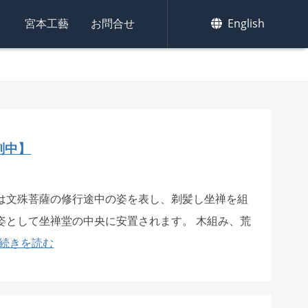
集
宮本工藝
お問合せ
English
刻中】
は文殊菩薩の修行途中の姿を表し、剃髪し坐禅を組
姿として坐禅堂の中央に安置されます。 木組み、荒
続きを読む