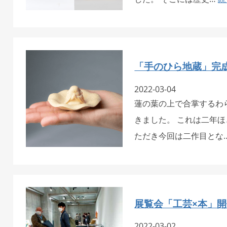
「手のひら地蔵」完
2022-03-04
蓮の葉の上で合掌するわ
きました。 これは二年
ただき今回は二作目とな
展覧会「工芸×本」
2022-03-02