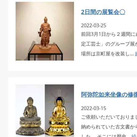
2日間の展覧会〇
2022-03-25
前回3月1日から２週間
定工芸士」のグループ展
場所は京町屋を改装し…
阿弥陀如来坐像の修
2022-03-15
ご依頼いただいておりま
納められていた古文書か
した。 そこには歴史…
続