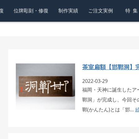
復
位牌彫刻・修復
制作実績
ご注文実例
特
茶室扁額【邯鄲洞】
2022-03-29
福岡・天神に誕生したア
鄲洞」が完成し、今回そ
鄲(かんたん)とは「邯…