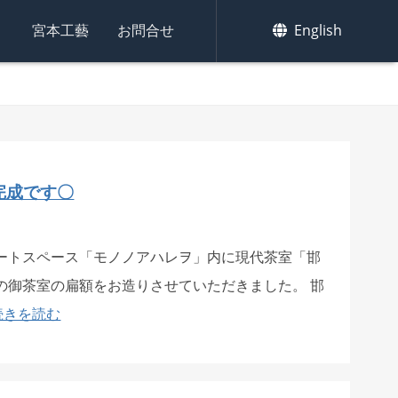
集
宮本工藝
お問合せ
English
完成です〇
ートスペース「モノノアハレヲ」内に現代茶室「邯
の御茶室の扁額をお造りさせていただきました。 邯
続きを読む