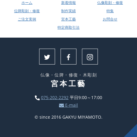
ホーム
新着情報
仏像彫刻・修復
位牌彫刻・修復
制作実績
特集
ご注文実例
宮本工藝
お問合せ
特定商取引法
仏像・位牌・修復・木彫刻
宮本工藝
075-202-2292
平日9:00～17:00
E-mail
© since 2016 GAKYU MIYAMOTO.