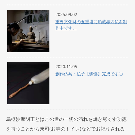
2025.09.02
重要文化財の五重塔に胎蔵界四仏を制
作中です。
2020.11.05
創作仏具・払子【髑髏】完成です〇
烏枢沙摩明王とはこの世の一切の汚れを焼き尽くす功徳
を持つことから東司(お寺のトイレ)などでお祀りされる