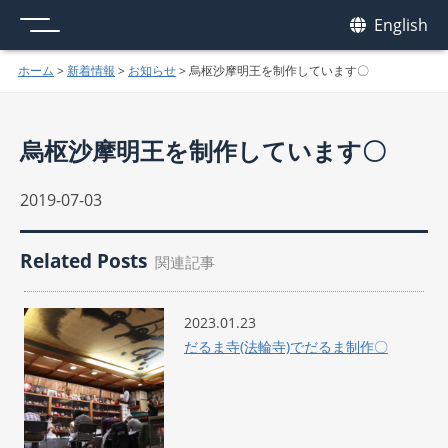
メニュー
我休
English
GAKYU
ホーム
>
新着情報
>
お知らせ
>
烏枢沙摩明王を制作しています〇
烏枢沙摩明王を制作しています〇
2019-07-03
Related Posts
関連記事
2023.01.23
だるま寺(法輪寺)でだるま制作〇