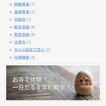
阿難尊者
(1)
迦葉尊者
(1)
宗鏡寺
(7)
観音菩薩
(4)
勢至菩薩
(9)
法雲寺
(1)
京もの認定工芸士
(2)
位牌修復
(4)