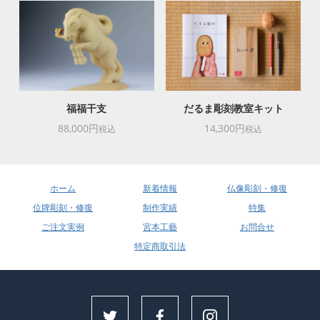
福福干支
だるま彫刻教室キット
88,000円
14,300円
税込
税込
ホーム
新着情報
仏像彫刻・修復
位牌彫刻・修復
制作実績
特集
ご注文実例
宮本工藝
お問合せ
特定商取引法