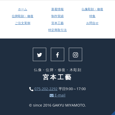
ホーム
新着情報
仏像彫刻・修復
位牌彫刻・修復
制作実績
特集
ご注文実例
宮本工藝
お問合せ
特定商取引法
仏像・位牌・修復・木彫刻
宮本工藝
075-202-2292
平日9:00～17:00
E-mail
© since 2016 GAKYU MIYAMOTO.