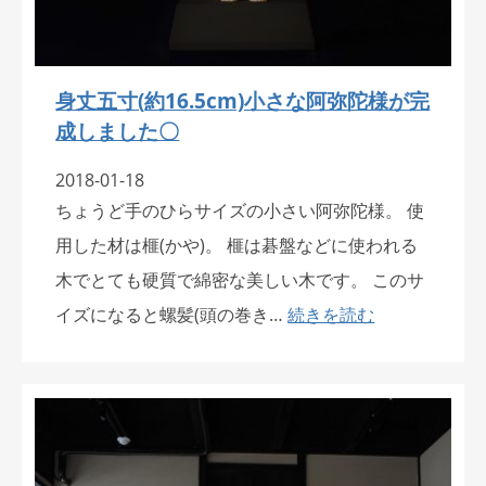
身丈五寸(約16.5cm)小さな阿弥陀様が完
成しました〇
2018-01-18
ちょうど手のひらサイズの小さい阿弥陀様。 使
用した材は榧(かや)。 榧は碁盤などに使われる
木でとても硬質で綿密な美しい木です。 このサ
イズになると螺髪(頭の巻き…
続きを読む