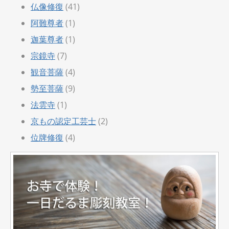
仏像修復
(41)
阿難尊者
(1)
迦葉尊者
(1)
宗鏡寺
(7)
観音菩薩
(4)
勢至菩薩
(9)
法雲寺
(1)
京もの認定工芸士
(2)
位牌修復
(4)