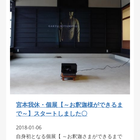
宮本我休・個展【～お釈迦様ができるま
で～】スタートしました〇
2018-01-06
自身初となる個展【 ～お釈迦さまができるまで