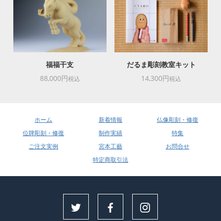
福福干支
だるま彫刻教室キット
88,000円
14,300円
税込
税込
ホーム
新着情報
仏像彫刻・修復
位牌彫刻・修復
制作実績
特集
ご注文実例
宮本工藝
お問合せ
特定商取引法