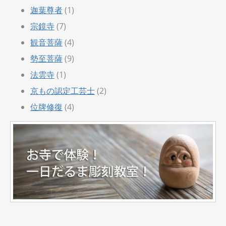
迦葉尊者
(1)
宗鏡寺
(7)
観音菩薩
(4)
勢至菩薩
(9)
法雲寺
(1)
京もの認定工芸士
(2)
位牌修復
(4)