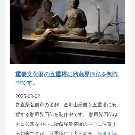
重要文化財の五重塔に胎蔵界四仏を制作
中です。
2025-09-02
青森県弘前市の名刹、金剛山最勝院五重塔に安
置する胎蔵界四仏を制作中です。 胎蔵界四仏は
大日如来を中心に胎蔵界曼荼羅の中心に位置す
る如来ですが、五重塔には大日如来…
続きを読