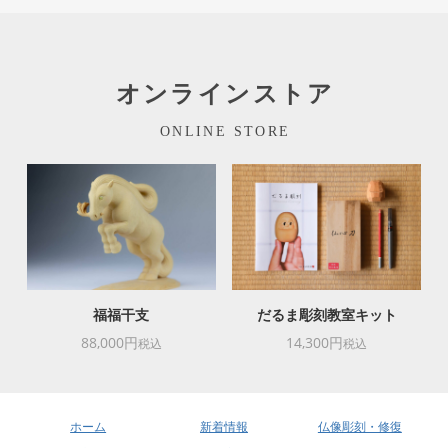
オンラインストア
ONLINE STORE
福福干支
だるま彫刻教室キット
88,000円
14,300円
税込
税込
ホーム
新着情報
仏像彫刻・修復