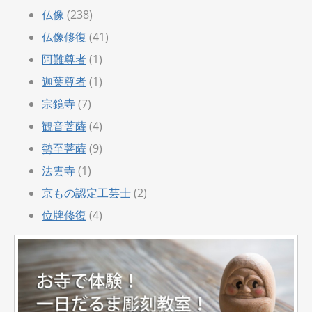
仏像
(238)
仏像修復
(41)
阿難尊者
(1)
迦葉尊者
(1)
宗鏡寺
(7)
観音菩薩
(4)
勢至菩薩
(9)
法雲寺
(1)
京もの認定工芸士
(2)
位牌修復
(4)