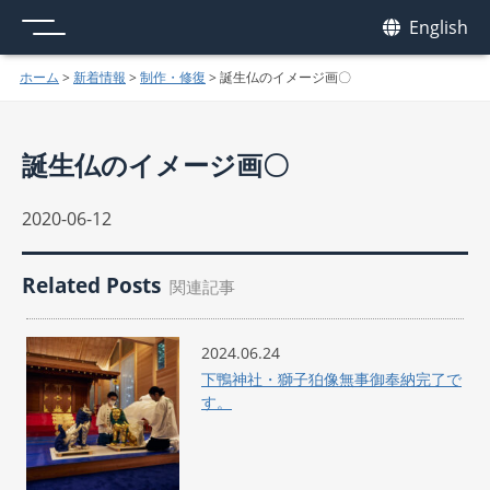
メニュー
我休
English
GAKYU
ホーム
>
新着情報
>
制作・修復
>
誕生仏のイメージ画〇
誕生仏のイメージ画〇
2020-06-12
Related Posts
関連記事
2024.06.24
下鴨神社・獅子狛像無事御奉納完了で
す。