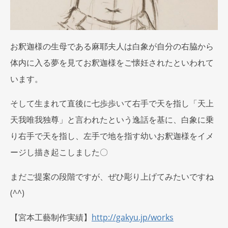
お釈迦様の生母である麻耶夫人は白象が自分の右脇から
体内に入る夢を見てお釈迦様をご懐妊されたといわれて
います。
そして生まれて直後に七歩歩いて右手で天を指し「天上
天我唯我独尊」と言われたという逸話を基に、白象に乗
り右手で天を指し、左手で地を指す幼いお釈迦様をイメ
ージし描き起こしました〇
まだご提案の段階ですが、ぜひ彫り上げてみたいですね
(^^)
【宮本工藝制作実績】
http://gakyu.jp/works