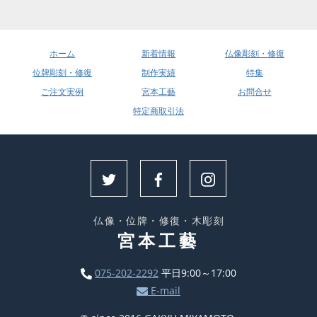
ホーム
新着情報
仏像彫刻・修復
位牌彫刻・修復
制作実績
特集
ご注文実例
宮本工藝
お問合せ
特定商取引法
仏像・位牌・修復・木彫刻
宮本工藝
075-202-2292
平日9:00～17:00
E-mail