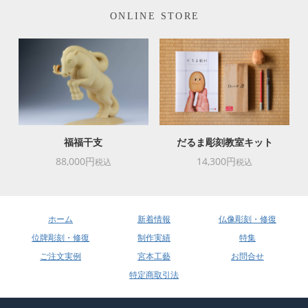
ONLINE STORE
福福干支
だるま彫刻教室キット
88,000円
14,300円
税込
税込
ホーム
新着情報
仏像彫刻・修復
位牌彫刻・修復
制作実績
特集
ご注文実例
宮本工藝
お問合せ
特定商取引法