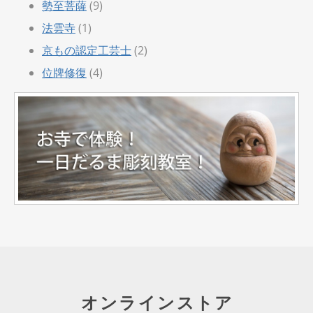
勢至菩薩
(9)
法雲寺
(1)
京もの認定工芸士
(2)
位牌修復
(4)
オンラインストア