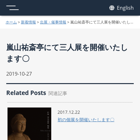
メニュー
我休
English
GAKYU
ホーム
>
新着情報
>
出展・催事情報
>
嵐山祐斎亭にて三人展を開催いたします〇
嵐山祐斎亭にて三人展を開催いたし
ます〇
2019-10-27
Related Posts
関連記事
2017.12.22
初の個展を開催いたします〇