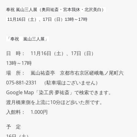
奉祝 嵐山三人展（奥田祐斎・宮本我休・北沢美白）
 11月16日（土）、17日（日）13時～17時
「奉祝　嵐山三人展」
日 時： 11月16日（土）、17日（日）
13時～17時
場 所： 嵐山祐斎亭 京都市右京区嵯峨亀ノ尾町六
075-881-2331 （駐車場はござい
ません）
Google Map「染工房 夢祐斎」で検索できます。
渡月橋東側を上流に10分ほど歩いた所です。
入館料： 1.000円
予 定
16日（土）