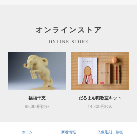
オンラインストア
ONLINE STORE
福福干支
だるま彫刻教室キット
88,000円
14,300円
税込
税込
ホーム
新着情報
仏像彫刻・修復