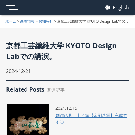
メニュー
我休
English
GAKYU
ホーム
>
新着情報
>
お知らせ
>
京都工芸繊維大学 KYOTO Design Labでの講演。
京都工芸繊維大学 KYOTO Design
Labでの講演。
2024-12-21
Related Posts
関連記事
2021.12.15
創作仏具 山号額【金剛八雲】完成で
す〇