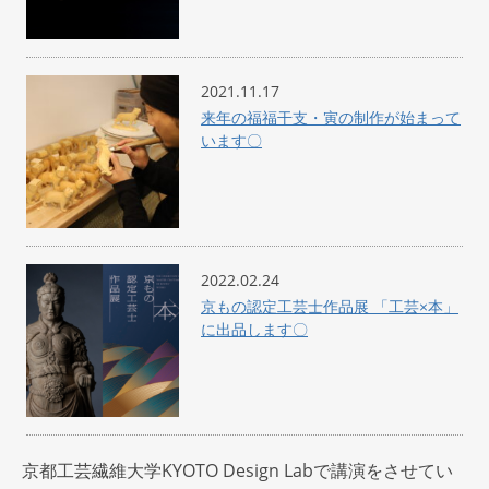
2021.11.17
来年の福福干支・寅の制作が始まって
います〇
2022.02.24
京もの認定工芸士作品展 「工芸×本」
に出品します〇
京都工芸繊維大学KYOTO Design Labで講演をさせてい