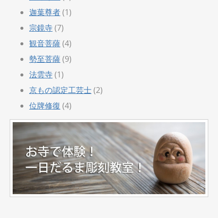
迦葉尊者
(1)
宗鏡寺
(7)
観音菩薩
(4)
勢至菩薩
(9)
法雲寺
(1)
京もの認定工芸士
(2)
位牌修復
(4)