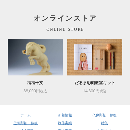
オンラインストア
ONLINE STORE
福福干支
だるま彫刻教室キット
88,000円
14,300円
税込
税込
ホーム
新着情報
仏像彫刻・修復
位牌彫刻・修復
制作実績
特集