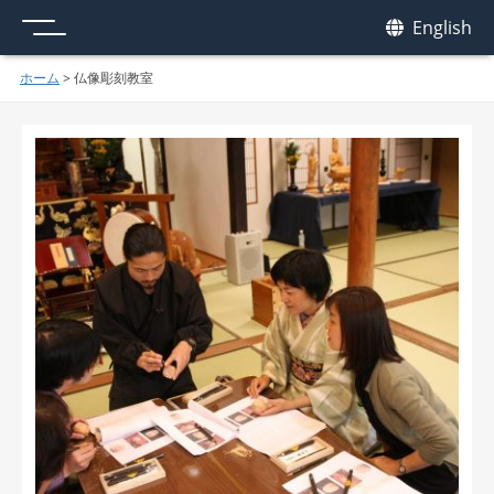
メニュー
我休
English
GAKYU
ホーム
>
仏像彫刻教室