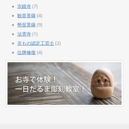
宗鏡寺
(7)
観音菩薩
(4)
勢至菩薩
(9)
法雲寺
(1)
京もの認定工芸士
(2)
位牌修復
(4)