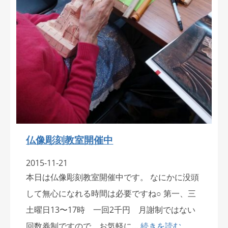
仏像彫刻教室開催中
2015-11-21
本日は仏像彫刻教室開催中です。 なにかに没頭
して無心になれる時間は必要ですね○ 第一、三
土曜日13〜17時 一回2千円 月謝制ではない
回数券制ですので お気軽に…
続きを読む