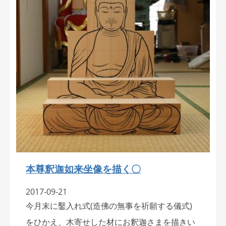
本尊釈迦如来坐像を描く〇
2017-09-21
今月末に鑿入れ式(造佛の無事を祈願する儀式)
をひかえ、木寄せした材にお釈迦さまを描きい