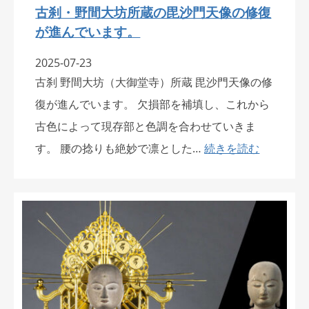
古刹・野間大坊所蔵の毘沙門天像の修復
が進んでいます。
2025-07-23
古刹 野間大坊（大御堂寺）所蔵 毘沙門天像の修
復が進んでいます。 欠損部を補填し、これから
古色によって現存部と色調を合わせていきま
す。 腰の捻りも絶妙で凛とした…
続きを読む