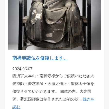
南禅寺諸仏を修復します。
2024-06-07
臨済宗大本山・南禅寺様からご依頼いただき大
光禅師・夢窓国師・天海大僧正・聖徳太子像を
修復させていただきます。 四体の内、大光国
師、夢窓国師像は制作された当初の状…
続きを
読む