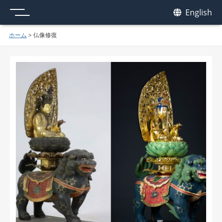
メニュー
我休
English
GAKYU
ホーム
>
仏像修復