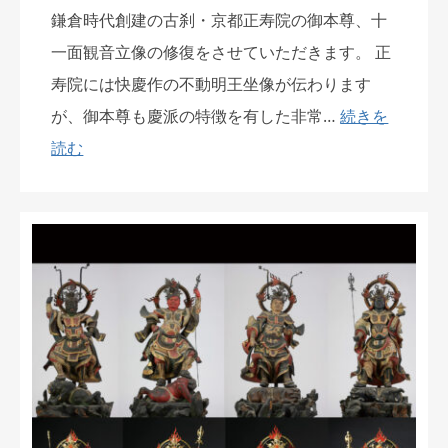
鎌倉時代創建の古刹・京都正寿院の御本尊、十
一面観音立像の修復をさせていただきます。 正
寿院には快慶作の不動明王坐像が伝わります
が、御本尊も慶派の特徴を有した非常…
続きを
読む