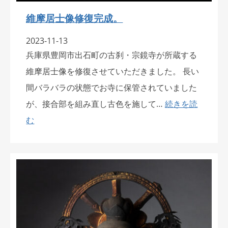
維摩居士像修復完成。
2023-11-13
兵庫県豊岡市出石町の古刹・宗鏡寺が所蔵する
維摩居士像を修復させていただきました。 長い
間バラバラの状態でお寺に保管されていました
が、接合部を組み直し古色を施して…
続きを読
む