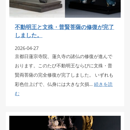
不動明王と文殊・普賢菩薩の修復が完了
しました。
2026-04-27
京都日蓮宗寺院、蓮久寺の諸仏の修復が進んで
おります。このたび不動明王ならびに文殊・普
賢両菩薩の完全修復が完了しました。 いずれも
彩色仕上げで、仏身には大きな欠損…
続きを読
む