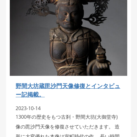
野間大坊蔵毘沙門天像修復とインタビュ
ー記掲載。
2023-10-14
1300年の歴史をもつ古刹・野間大坊(大御堂寺)
像の毘沙門天像を修復させていただきます。 造
形に大変優れた本像は室町時代の作。 長い時間