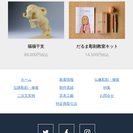
福福干支
だるま彫刻教室キット
88,000円
14,300円
税込
税込
ホーム
新着情報
仏像彫刻・修復
位牌彫刻・修復
制作実績
特集
ご注文実例
宮本工藝
お問合せ
特定商取引法