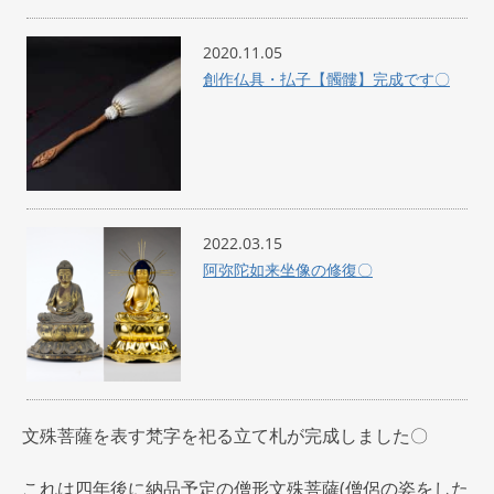
2020.11.05
創作仏具・払子【髑髏】完成です〇
2022.03.15
阿弥陀如来坐像の修復〇
文殊菩薩を表す梵字を祀る立て札が完成しました〇
これは四年後に納品予定の僧形文殊菩薩(僧侶の姿をした