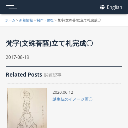
メニュー
我休
English
GAKYU
ホーム
>
新着情報
>
制作・修復
>
梵字(文殊菩薩)立て札完成〇
梵字(文殊菩薩)立て札完成〇
2017-08-19
Related Posts
関連記事
2020.06.12
誕生仏のイメージ画〇