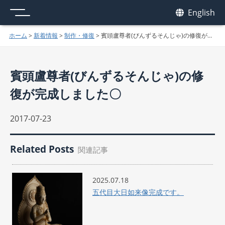
メニュー
我休
English
GAKYU
ホーム
>
新着情報
>
制作・修復
>
賓頭盧尊者(びんずるそんじゃ)の修復が完成しました〇
賓頭盧尊者(びんずるそんじゃ)の修
復が完成しました〇
2017-07-23
Related Posts
関連記事
2025.07.18
五代目大日如来像完成です。