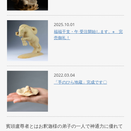
2025.10.01
福福干支・午 受注開始します。※ 完
売御礼！
2022.03.04
「手のひら地蔵」完成です〇
賓頭盧尊者とはお釈迦様の弟子の一人で神通力に優れて